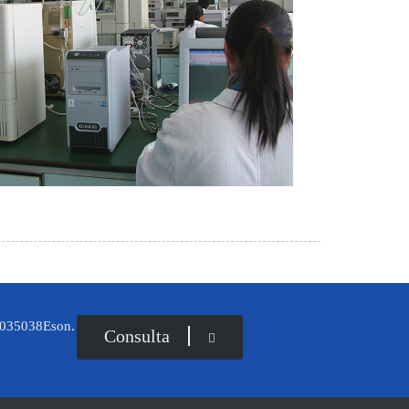
035038Eson.
Consulta