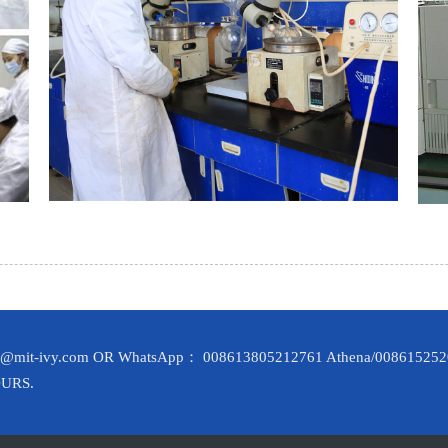
it-ivy.com OR WhatsApp： 008613805212761 Athena/008615252
OURS.