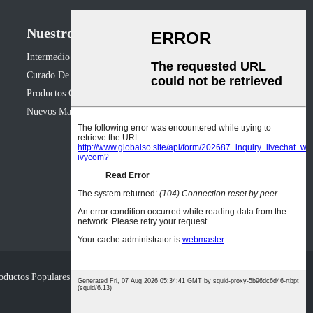
Nuestros Productos
Intermedio Orgánico
Curado De Resina
Productos Químicos Finos Y Especiales
Nuevos Materiales Energéticos
oductos Populares
-
Mapa Del Sitio