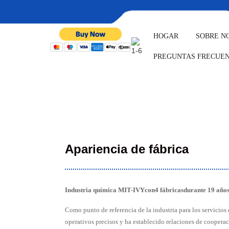
HOGAR
SOBRE N
HOGAR
RECORRIDO POR L
PREGUNTAS FRECUE
RECORRIDO POR
Apariencia de fábrica
Industria química MIT-IVY
con
4 fábricas
durante 19 año
Como punto de referencia de la industria para los servicio
operativos precisos y ha establecido relaciones de coopera