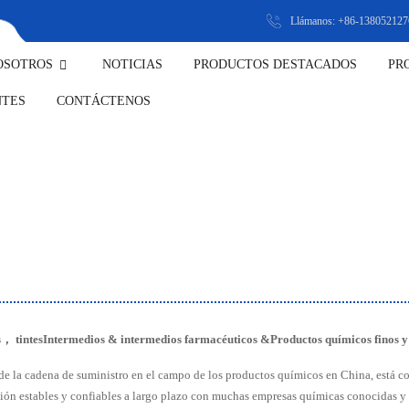
Llámanos: +86-138052127
OSOTROS
NOTICIAS
PRODUCTOS DESTACADOS
PR
A FÁBRICA
NTES
CONTÁCTENOS
 LA FÁBRICA
s
，
tintes
Intermedio
s
&
intermedios farmacéuticos
&
Productos químicos finos y 
s de la cadena de suministro en el campo de los productos químicos en China, está
ción estables y confiables a largo plazo con muchas empresas químicas conocidas y