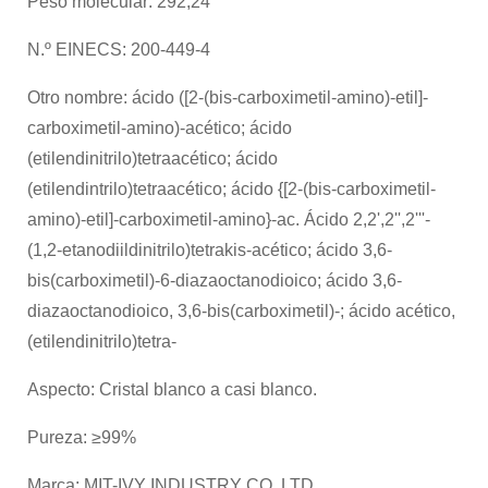
Peso molecular: 292,24
N.º EINECS: 200-449-4
Otro nombre: ácido ([2-(bis-carboximetil-amino)-etil]-
carboximetil-amino)-acético; ácido
(etilendinitrilo)tetraacético; ácido
(etilendintrilo)tetraacético; ácido {[2-(bis-carboximetil-
amino)-etil]-carboximetil-amino}-ac. Ácido 2,2',2'',2'''-
(1,2-etanodiildinitrilo)tetrakis-acético; ácido 3,6-
bis(carboximetil)-6-diazaoctanodioico; ácido 3,6-
diazaoctanodioico, 3,6-bis(carboximetil)-; ácido acético,
(etilendinitrilo)tetra-
Aspecto: Cristal blanco a casi blanco.
Pureza: ≥99%
Marca: MIT-IVY INDUSTRY CO.,LTD