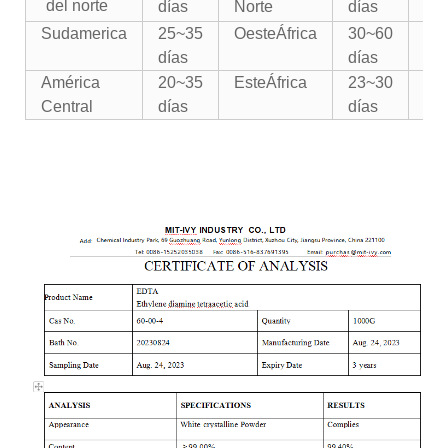
del norte
días
Norte
días
Sudamerica
25~35
Oeste
África
30~60
Me
días
días
América
20~35
Este
África
23~30
Oc
Central
días
días