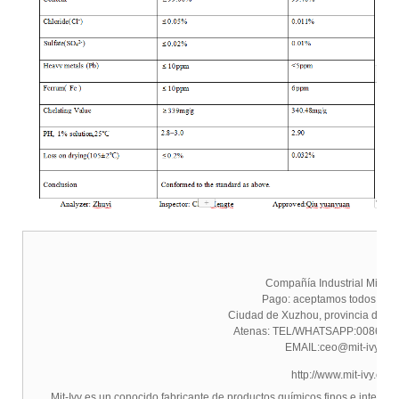
Compañía Industrial Mit-IVY,
Pago: aceptamos todos los
Ciudad de Xuzhou, provincia de Ji
Atenas: TEL/WHATSAPP:0086-1
EMAIL:ceo@mit-ivy.co
http://www.mit-ivy.com
Mit-Ivy es un conocido fabricante de productos químicos finos e interm