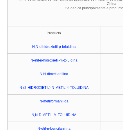
China.
Se dedica principalmente a productos ad
Producto
N,N-dihidroxietil-p-toluidina
N-etil-n-hidroxietil-m-toluidina
N,N-dimetilanilina
N-(2-HIDROXIETIL)-N-METIL-4-TOLUIDINA
N-metilformanilida
N,N-DIMETIL-M-TOLUIDINA
N-etil-n-bencilanilina