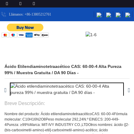
Llámanos: +86-13805212761
HOGAR
PRODUCTOS
PRODUCTOS INTERMEDIOS FARMACÉUTICOS
PRODUCTOS
Ácido Etilendiaminotetraacético CAS: 60-00-4 Alta Pureza
99% / Muestra Gratuita / DA 90 Días -
Breve Descripción:
Nombre del producto: Ácido etilendiaminotetraacético
CAS: 60-00-4
Fórmula
molecular: C10H16N2O8
Peso molecular 292,24
N.º EINECS: 200-449-
4
Pureza: ≥99%
Marca: MIT-IVY INDUSTRY CO.,LTD
Otros nombres: ácido ([2-
(bis-carboximetil-amino)-etil]-carboximetil-amino)-acético; ácido