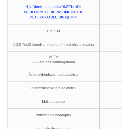
N,N-Dimetil-p-toluidinaDMPTN,NDI-
METILPARATOLUIDINA(DMPTN,NDI-
METILPARATOLUIDINA(DMPT
DMP-30
1,3,5-Tris(3-dimetilaminopropil)hexahidro-s-triazina
AEEA
2-(2-aminoetilamino)etanol
Ácido etilendiaminotetraacético.
2-benzoilbenzoato de metilo
Metilparabeno
miristato de isopropilo
palmitato de isopropilo