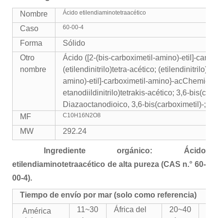
Ácido etilendiaminotetraacético
Nombre
60-00-4
Caso
Forma
Sólido
Otro
Ácido ([2-(bis-carboximetil-amino)-etil]-carbo
nombre
(etilendinitrilo)tetra-acético; (etilendinitrilo)t
amino)-etil]-carboximetil-amino}-acChemicalbook
etanodiildinitrilo)tetrakis-acético; 3,6-bis(ca
Diazaoctanodioico, 3,6-bis(carboximetil)-; Ácid
C10H16N2O8
MF
MW
292.24
Ingrediente orgánico: Ácido
etilendiaminotetraacético de alta pureza (CAS n.° 60-
00-4).
Tiempo de envío por mar (solo como referencia)
11~30
África del
20~40
Eu
América