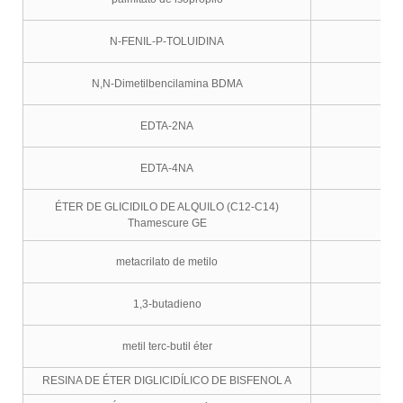
N-FENIL-P-TOLUIDINA
N,N-Dimetilbencilamina BDMA
EDTA-2NA
EDTA-4NA
ÉTER DE GLICIDILO DE ALQUILO (C12-C14)
Thamescure GE
metacrilato de metilo
1,3-butadieno
metil terc-butil éter
RESINA DE ÉTER DIGLICIDÍLICO DE BISFENOL A