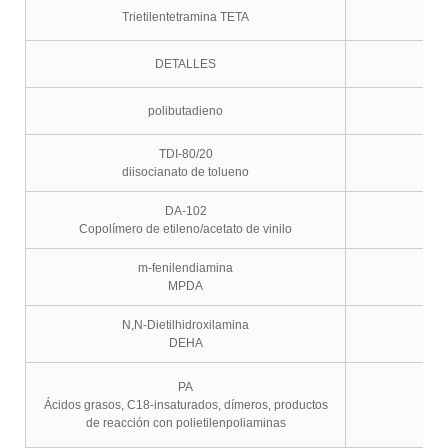
Trietilentetramina TETA
DETALLES
polibutadieno
TDI-80/20
diisocianato de tolueno
DA-102
Copolímero de etileno/acetato de vinilo
m-fenilendiamina
MPDA
N,N-Dietilhidroxilamina
DEHA
PA
Ácidos grasos, C18-insaturados, dímeros, productos
de reacción con polietilenpoliaminas