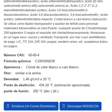
(etilendinitrilo)tetraacético; ácido (etilendintrilo)tetraacético; ácido {[2-(bis-
carboximetil-amino)-etil]-carboximetil-amino}-ac. Ácido 2,2',2'',2'''-(1,2-
etanodiildinitrilo)tetrakis-acético; ácido 3,6-bis(carboximetil)-6-
diazaoctanodioico; ácido 3,6-diazaoctanodioico, 3,6-bis(carboximetil)-; ácido
acético, (etilendinitrilo)tetra-
Aspecto: Cristal blanco a casi blanco.
Aplicación:
Se utiliza como fijador blanqueador y auxiliar de teñido para procesar
materiales fotosensibles al color.
Puerto: cualquier puerto de China
Embalaje:
200 kg/tambor O según el requisito del cliente
Almacenamiento: Almacenar
en un lugar seco, oscuro y ventilado.
Transporte: por mar o por aire
Métodos
de pago: L/C, T/T, D/A, D/P, O/A, paypal, western union, etc. aceptamos todos
los pagos.
Número CAS:
60-00-4
Fórmula química:
C10H16N2O8
Apariencia :
Cristal de color blanco a casi blanco.
Olor:
similar a la amina
Densidad:
1,46 g/cm3 a 20 °C
Punto de ebullición:
434,18 °C (estimación aproximada)
punto de fusión:
250 °C (dec.) (lit.)
Envíanos Un Correo Electrónico
Descargar MSDS/COA