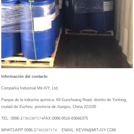
Información del contacto
Compañía Industrial Mit-IVY, Ltd.
Parque de la industria química, 69 Guozhuang Road, distrito de Yunlong,
ciudad de Xuzhou, provincia de Jiangsu, China 221100
TEL: 0086-1
7363307174
FAX:0086-0516-83666375
WHATSAPP:0086-1
7363307174
EMAIL: KEVIN@MIT-IVY.COM