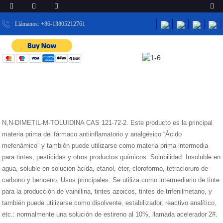
Llámanos: +86-13805212761
HOGAR
NOTICIAS
N,N-DIMETIL-M-TOLUIDINA CAS 121-72-2 DMMT
NOTICIAS
N,N-DIMETIL-M-TOLUIDINA CAS 121-72-2. Este producto es la principal
materia prima del fármaco antiinflamatorio y analgésico “Ácido
mefenámico” y también puede utilizarse como materia prima intermedia
para tintes, pesticidas y otros productos químicos. Solubilidad: Insoluble en
agua, soluble en solución ácida, etanol, éter, cloroformo, tetracloruro de
carbono y benceno. Usos principales: Se utiliza como intermediario de tinte
para la producción de vainillina, tintes azoicos, tintes de trifenilmetano, y
también puede utilizarse como disolvente, estabilizador, reactivo analítico,
etc.: normalmente una solución de estireno al 10%, llamada acelerador 2#.