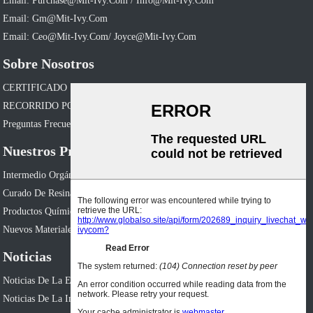
Email: Purchase@mit-Ivy.com / Info@mit-Ivy.com
Email: Gm@mit-Ivy.com
Email: Ceo@mit-Ivy.com/ Joyce@mit-Ivy.com
Sobre Nosotros
CERTIFICADO
RECORRIDO POR LA FÁBRICA
Preguntas Frecuentes
Nuestros Productos
Intermedio Orgánico
Curado De Resina
Productos Químicos Finos Y Especiales
Nuevos Materiales Energéticos
Noticias
Noticias De La Empresa
Noticias De La Industria