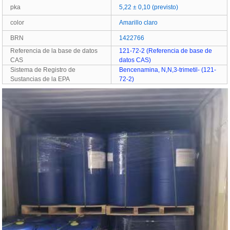
pka
5,22 ± 0,10 (previsto)
color
Amarillo claro
BRN
1422766
Referencia de la base de datos
121-72-2 (Referencia de base de
CAS
datos CAS)
Sistema de Registro de
Bencenamina, N,N,3-trimetil- (121-
Sustancias de la EPA
72-2)