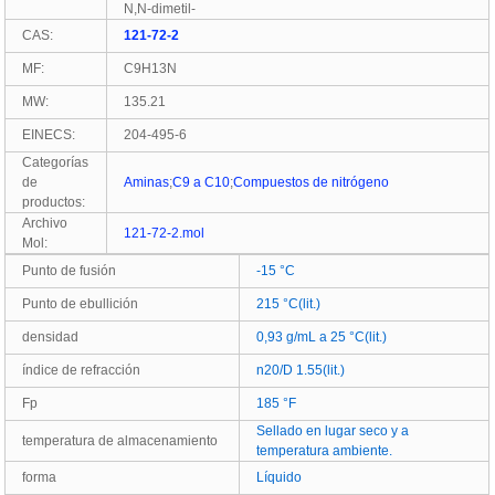
N,N-dimetil-
CAS:
121-72-2
MF:
C9H13N
MW:
135.21
EINECS:
204-495-6
Categorías
de
Aminas
;
C9 a C10
;
Compuestos de nitrógeno
productos:
Archivo
121-72-2.mol
Mol:
Punto de fusión
-15 °C
Punto de ebullición
215 °C(lit.)
densidad
0,93 g/mL a 25 °C(lit.)
índice de refracción
n
20/D 1.55(lit.)
Fp
185 °F
Sellado en lugar seco y a
temperatura de almacenamiento
temperatura ambiente.
forma
Líquido