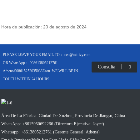
Hora de publicación: 20 de agosto de 2024
PLEASE LEAVE YOUR EMAIL TO： ceo@mit-ivy.com
OR WhatsApp： 008613805212761
Consulta
Athena/008615252035038Eson. WE WILL BE IN
TOUCH WITHIN 24 HOURS.
Área De La Fábrica: Ciudad De Xuzhou, Provincia De Jiangsu, China
WhatsApp: +8615950692266 (Directora Ejecutiva: Joyce)
Whatsapp: +8613805212761 (Gerente General: Athena)