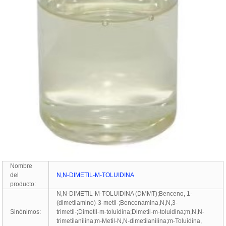
Nombre
del
N,N-DIMETIL-M-TOLUIDINA
producto:
N,N-DIMETIL-M-TOLUIDINA (DMMT)
;
Benceno, 1-
(dimetilamino)-3-metil-
;
Bencenamina,N,N,3-
Sinónimos:
trimetil-
;
Dimetil-m-toluidina
;
Dimetil-m-toluidina
;
m,N,N-
trimetilanilina
;
m-Metil-N,N-dimetilanilina
;
m-Toluidina,