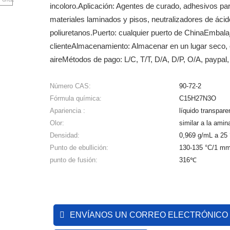
incoloro.
Aplicación: Agentes de curado, adhesivos par
materiales laminados y pisos, neutralizadores de ácid
poliuretanos.
Puerto: cualquier puerto de China
Embalaj
cliente
Almacenamiento: Almacenar en un lugar seco, o
aire
Métodos de pago: L/C, T/T, D/A, D/P, O/A, paypal,
Número CAS:
90-72-2
Fórmula química:
C15H27N3O
Apariencia :
líquido transpare
Olor:
similar a la amin
Densidad:
0,969 g/mL a 25 °C
Punto de ebullición:
130-135 °C/1 mmH
punto de fusión:
316℃
ENVÍANOS UN CORREO ELECTRÓNICO