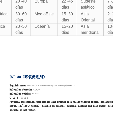
del
20~40
Europa
22~45
Sudeste
7~
días
días
asiático
día
frica
30~60
Medio
Este
15~30
Asia
2~
días
días
Oriental
día
ica
23~30
Oceanía
15~20
Asia
10
días
días
meridional
día