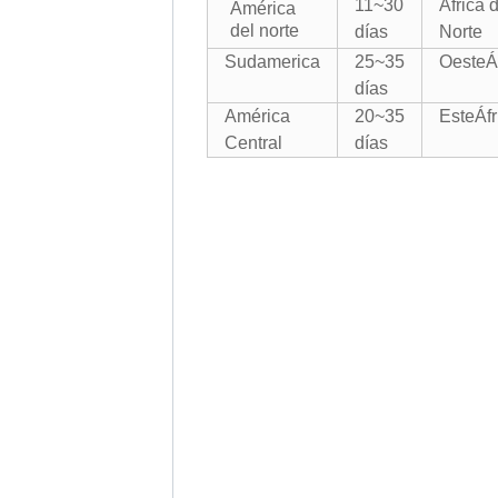
11~30
África 
América
del norte
días
Norte
Sudamerica
25~35
Oeste
Á
días
América
20~35
Este
Áfr
Central
días