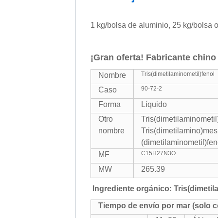
1 kg/bolsa de aluminio, 25 kg/bolsa o
¡Gran oferta! Fabricante chino 
Tris(dimetilaminometil)fenol
Nombre
90-72-2
Caso
Forma
Líquido
Otro
Tris(dimetilaminometi
nombre
Tris(dimetilamino)me
(dimetilaminometil)
C15H27N3O
MF
MW
265.39
Ingrediente orgánico: Tris(dimetil
Tiempo de envío por mar (solo c