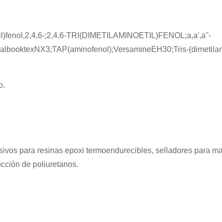
il)fenol,2,4,6-;2,4,6-TRI(DIMETILAMINOETIL)FENOL;a,a',a''-
calbooktexNX3;TAP(aminofenol);VersamineEH30;Tris-(dimetila
o.
D
ivos para resinas epoxi termoendurecibles, selladores para ma
ucción de poliuretanos.