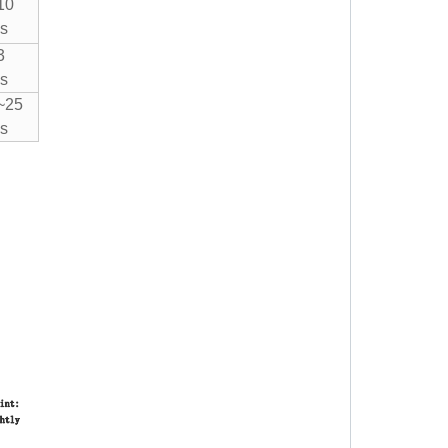
10
s
3
s
~25
s