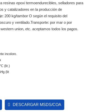
a resinas epoxi termoendurecibles, selladores para
os y catalizadores en la producción de
e: 200 kg/tambor O según el requisito del
scuro y ventilado.
Transporte: por mar o por
 western union, etc. aceptamos todos los pagos.
nte incoloro.
a
 (lit.)
g (lit
DESCARGAR MSDS/COA