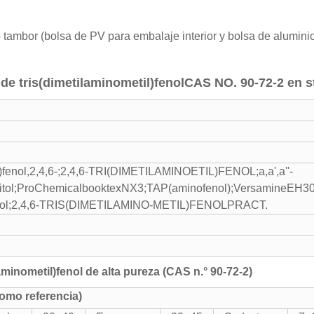
 tambor (bolsa de PV para embalaje interior y bolsa de aluminio
de tris(dimetilaminometil)fenol
CAS NO. 90-72-2 en s
l)fenol,2,4,6-;2,4,6-TRI(DIMETILAMINOETIL)FENOL;a,a',a''-
sitol;ProChemicalbooktexNX3;TAP(aminofenol);VersamineEH30;
fenol;2,4,6-TRIS(DIMETILAMINO-METIL)FENOLPRACT.
aminometil)fenol de alta pureza (CAS n.° 90-72-2)
omo referencia)