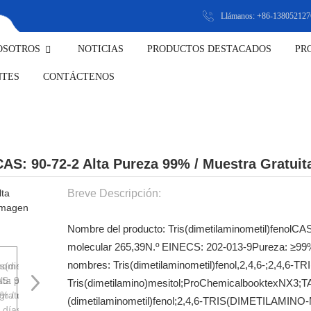
Llámanos: +86-138052127
OSOTROS
NOTICIAS
PRODUCTOS DESTACADOS
PR
ODUCTOS INTERMEDIOS FARMACÉUT
NTES
CONTÁCTENOS
AS: 90-72-2 Alta Pureza 99% / Muestra Gratuita
Breve Descripción:
Nombre del producto: Tris(dimetilaminometil)fenol
CAS
molecular 265,39
N.º EINECS: 202-013-9
Pureza: ≥99
nombres: Tris(dimetilaminometil)fenol,2,4,6-;2,4,6
Tris(dimetilamino)mesitol;ProChemicalbooktexNX3;T
(dimetilaminometil)fenol;2,4,6-TRIS(DIMETILAMI