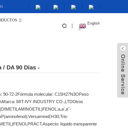
61
ODUCTOS
English
ICOS
 / DA 90 Días -
: 90-72-2
Fórmula molecular: C15H27N3O
Peso
%
Marca: MIT-IVY INDUSTRY CO.,LTD
Otros
-TRI(DIMETILAMINOETIL)FENOL;a,a',a''-
AP(aminofenol);VersamineEH30;Tris-
NO-METIL)FENOLPRACT.
Aspecto: líquido transparente